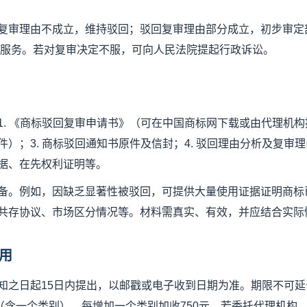
复审理由不成立，维持驳回；驳回复审理由部分成立，初步审定
/服务。若对复审决定不服，可向人民法院提起行政诉讼。
. 《商标驳回复审申请书》（可在中国商标网下载或由代理机构提
）；3. 商标驳回通知书原件及信封；4. 驳回理由分析及复审理
据、在先权利证明等。
备。例如，因缺乏显著性被驳回，可提供大量使用证据证明商标
共存协议、市场区分情况等。材料需真实、有效，并应结合实际
用
知之日起15日内提出，以邮戳或电子收到日期为准。期限不可
元（含一个类别），每增加一个类别加收750元。若委托代理机构