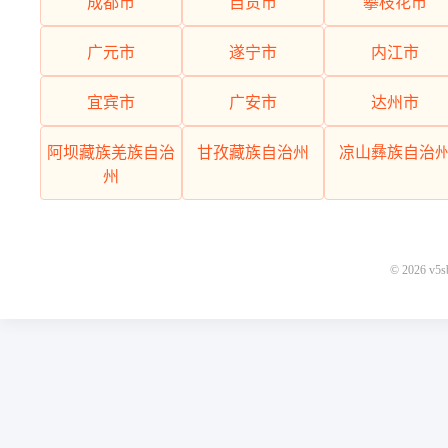
成都市
自贡市
攀枝花市
广元市
遂宁市
内江市
宜宾市
广安市
达州市
阿坝藏族羌族自治
甘孜藏族自治州
凉山彝族自治
州
© 2026 