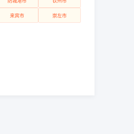
防城港市
钦州市
来宾市
崇左市