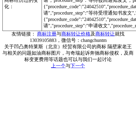
商标经历过的变
请","procedure_step":"等待驳回通知发文","proc
化：
{"procedure_code":"24042510","procedur
请","procedure_step":"等待受理通知书发文","pr
{"procedure_code":"24042510","procedur
请","procedure_step":"申请收文","procedure_r
友情链接：
商标注册
与
商标转让价格
及
商标转让
就找
13039105883，微信号：changchuntm
关于凹凸奥特莱斯（北京）经贸有限公司的商标 隔壁家老王
与相关的问题如油商标图片，与奇瑞起诉奔驰商标侵权，及商
标变更费用等话题也可以与我们一起讨论
上一个
与
下一个