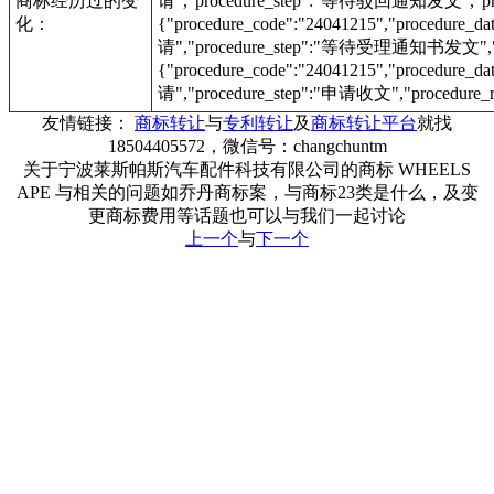
商标经历过的变
请","procedure_step":"等待驳回通知发文","proc
化：
{"procedure_code":"24041215","procedur
请","procedure_step":"等待受理通知书发文","pr
{"procedure_code":"24041215","procedur
请","procedure_step":"申请收文","procedure_r
友情链接：
商标转让
与
专利转让
及
商标转让平台
就找
18504405572，微信号：changchuntm
关于宁波莱斯帕斯汽车配件科技有限公司的商标 WHEELS
APE 与相关的问题如乔丹商标案，与商标23类是什么，及变
更商标费用等话题也可以与我们一起讨论
上一个
与
下一个