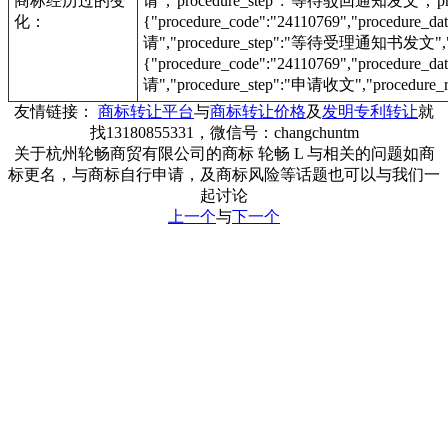
商标经历过的变
请","procedure_step":"等待驳回通知发文","proc
化：
{"procedure_code":"24110769","procedur
请","procedure_step":"等待受理通知书发文","pr
{"procedure_code":"24110769","procedur
请","procedure_step":"申请收文","procedure_r
友情链接：
商标转让平台
与
商标转让价格
及
发明专利转让
就
找13180855331，微信号：changchuntm
关于杭州轮畅商贸有限公司的商标 轮畅 L 与相关的问题如商
标更名，与商标自行申请，及商标风险等话题也可以与我们一
起讨论
上一个
与
下一个