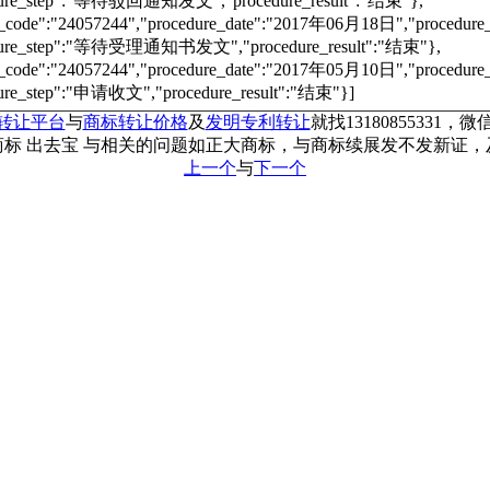
dure_step":"等待驳回通知发文","procedure_result":"结束"},
e_code":"24057244","procedure_date":"2017年06月18日","proce
dure_step":"等待受理通知书发文","procedure_result":"结束"},
e_code":"24057244","procedure_date":"2017年05月10日","proce
ure_step":"申请收文","procedure_result":"结束"}]
转让平台
与
商标转让价格
及
发明专利转让
就找13180855331，微信
标 出去宝 与相关的问题如正大商标，与商标续展发不发新证
上一个
与
下一个