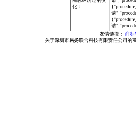
商标经历过的变
请","proce
化：
{"procedur
请","proce
{"procedur
请","proced
友情链接：
商标
关于深圳市易扬联合科技有限责任公司的商