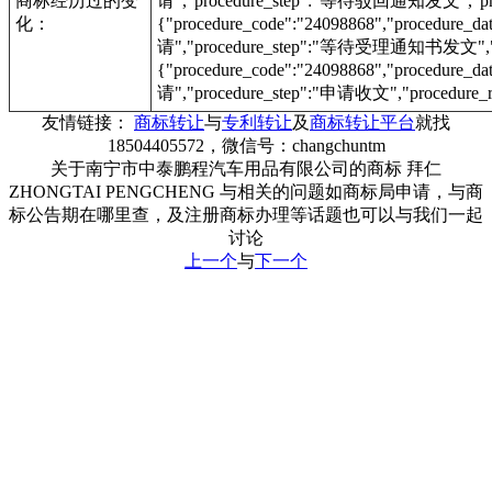
商标经历过的变
请","procedure_step":"等待驳回通知发文","proc
化：
{"procedure_code":"24098868","procedur
请","procedure_step":"等待受理通知书发文","pr
{"procedure_code":"24098868","procedur
请","procedure_step":"申请收文","procedure_r
友情链接：
商标转让
与
专利转让
及
商标转让平台
就找
18504405572，微信号：changchuntm
关于南宁市中泰鹏程汽车用品有限公司的商标 拜仁
ZHONGTAI PENGCHENG 与相关的问题如商标局申请，与商
标公告期在哪里查，及注册商标办理等话题也可以与我们一起
讨论
上一个
与
下一个