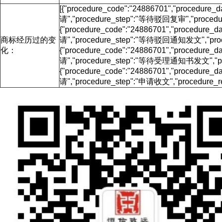
[{"procedure_code":"24886701","procedu
请","procedure_step":"等待驳回复审","procedure
{"procedure_code":"24886701","procedur
商标经历过的变
请","procedure_step":"等待驳回通知发文","proce
化：
{"procedure_code":"24886701","procedur
请","procedure_step":"等待受理通知书发文","proc
{"procedure_code":"24886701","procedur
请","procedure_step":"申请收文","procedure_re