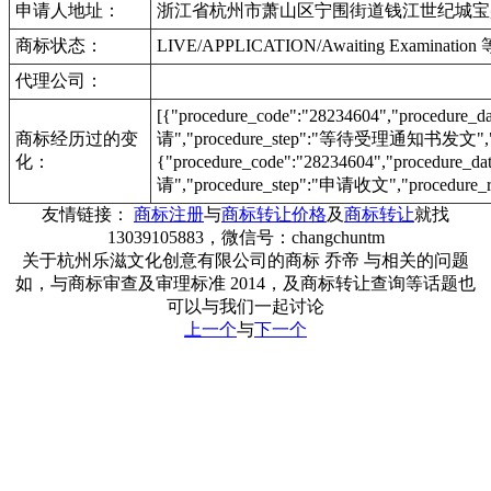
申请人地址：
浙江省杭州市萧山区宁围街道钱江世纪城宝盛世
商标状态：
LIVE/APPLICATION/Awaiting Examinat
代理公司：
[{"procedure_code":"28234604","procedu
商标经历过的变
请","procedure_step":"等待受理通知书发文","pr
化：
{"procedure_code":"28234604","procedur
请","procedure_step":"申请收文","procedure_r
友情链接：
商标注册
与
商标转让价格
及
商标转让
就找
13039105883，微信号：changchuntm
关于杭州乐滋文化创意有限公司的商标 乔帝 与相关的问题
如，与商标审查及审理标准 2014，及商标转让查询等话题也
可以与我们一起讨论
上一个
与
下一个