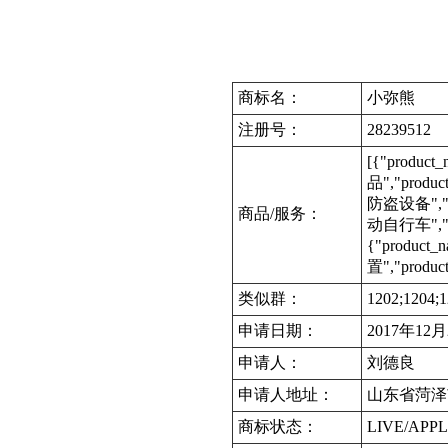
商标名：
小弥熊
注册号：
28239512
[{"produc
品","produc
防盗设备","pro
商品/服务：
动自行车","pro
{"product
置","produc
类似群：
1202;1204;1
申请日期：
2017年12
申请人：
刘德良
申请人地址：
山东省菏泽
商标状态：
LIVE/APPL