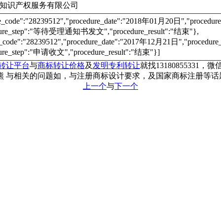
知识产权服务有限公司
re_code":"28239512","procedure_date":"2018年01月20日","proc
dure_step":"等待受理通知书发文","procedure_result":"结束"},
e_code":"28239512","procedure_date":"2017年12月21日","proce
ure_step":"申请收文","procedure_result":"结束"}]
转让平台
与
商标转让价格
及
发明专利转让
就找13180855331，微信
熊 与相关的问题如，与注册商标设计要求，及国家商标注册等
上一个
与
下一个