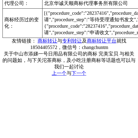
代理公司：
北京华诚天顺商标代理事务所有限公司
[{"procedure_code":"28237416","procedu
商标经历过的变
请","procedure_step":"等待受理通知书发文","pr
化：
{"procedure_code":"28237416","procedur
请","procedure_step":"申请收文","procedure_r
友情链接：
商标转让
与
专利转让
及
商标转让平台
就找
18504405572，微信号：changchuntm
关于中山市添娣一号日用品有限公司的商标 完美宝贝 与相关
的问题如，与下关沱茶商标，及小吃注册商标等话题也可以与
我们一起讨论
上一个
与
下一个