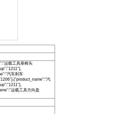
_name":"运载工具座椅头
p":"1211"},
name":"汽车刹车
1206"},{"product_name":"汽
p":"1211"},
ct_name":"运载工具方向盘