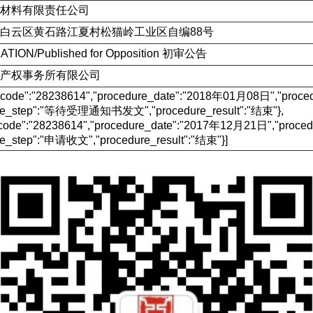
材料有限责任公司
白云区黄石路江夏村松猫岭工业区自编88号
ATION/Published for Opposition 初审公告
产权事务所有限公司
e_code":"28238614","procedure_date":"2018年01月08日","p
ure_step":"等待受理通知书发文","procedure_result":"结束"},
_code":"28238614","procedure_date":"2017年12月21日","pr
re_step":"申请收文","procedure_result":"结束"}]