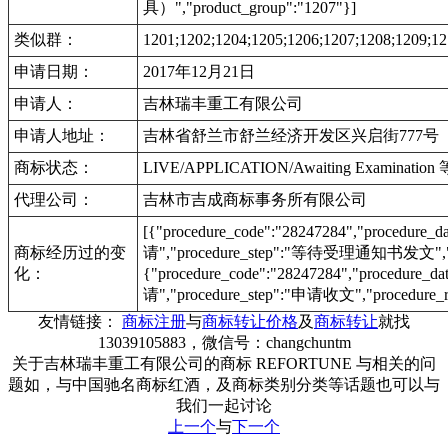
具）","product_group":"1207"}]
类似群：
1201;1202;1204;1205;1206;1207;1208;1209;12
申请日期：
2017年12月21日
申请人：
吉林瑞丰重工有限公司
申请人地址：
吉林省舒兰市舒兰经济开发区兴启街777号
商标状态：
LIVE/APPLICATION/Awaiting Examinat
代理公司：
吉林市吉成商标事务所有限公司
[{"procedure_code":"28247284","procedu
商标经历过的变
请","procedure_step":"等待受理通知书发文","pr
化：
{"procedure_code":"28247284","procedur
请","procedure_step":"申请收文","procedure_r
友情链接：
商标注册
与
商标转让价格
及
商标转让
就找
13039105883，微信号：changchuntm
关于吉林瑞丰重工有限公司的商标 REFORTUNE 与相关的问
题如，与中国驰名商标红酒，及商标类别分类等话题也可以与
我们一起讨论
上一个
与
下一个