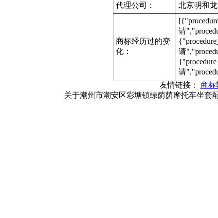
代理公司：
北京明和龙
[{"procedu
请","proce
商标经历过的变
{"procedur
化：
请","proce
{"procedur
请","proced
友情链接：
商标
关于潮州市潮安区彩塘镇绿荫荫摩托车坐套配