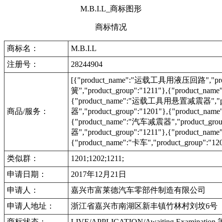
M.B.I.L_商标图形
商标情况
商标名：
M.B.I.L
注册号：
28244904
[{"product_name":"运载工具用液压回路","pro
簧","product_group":"1211"},{"product_n
{"product_name":"运载工具用悬置减震器","prod
商品/服务：
器","product_group":"1201"},{"product_
{"product_name":"汽车减震器","product_gr
器","product_group":"1211"},{"product_n
{"product_name":"卡车","product_group":"12
类似群：
1201;1202;1211;
申请日期：
2017年12月21日
申请人：
嘉兴市富莱德汽车零部件制造有限公司
申请人地址：
浙江省嘉兴市南湖区新丰镇竹林村刘坟6号
商标状态：
LIVE/APPLICATION/Awaiting Examinat