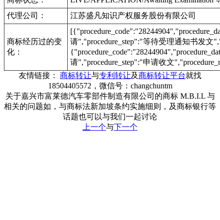
代理公司：
江苏盛凡知识产权服务股份有限公司
[{"procedure_code":"28244904","procedu
商标经历过的变
请","procedure_step":"等待受理通知书发文","pr
化：
{"procedure_code":"28244904","procedur
请","procedure_step":"申请收文","procedure_r
友情链接：
商标转让
与
专利转让
及
商标转让平台
就找
18504405572，微信号：changchuntm
关于嘉兴市富莱德汽车零部件制造有限公司的商标 M.B.I.L 与
相关的问题如，与商标法新加坡条约实施细则，及商标银行等
话题也可以与我们一起讨论
上一个
与
下一个