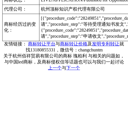
代理公司：
杭州顶标知识产权代理有限公司
[{"procedure_code":"28249851","procedu
商标经历过的变
请","procedure_step":"等待受理通知书发文","pr
化：
{"procedure_code":"28249851","procedur
请","procedure_step":"申请收文","procedure_r
友情链接：
商标转让平台
与
商标转让价格
及
发明专利转让
就
找13180855331，微信号：changchuntm
关于杭州佰祥贸易有限公司的商标 瑰柏利 与相关的问题如，
与中国led商标，及商标侵权信等话题也可以与我们一起讨论
上一个
与
下一个