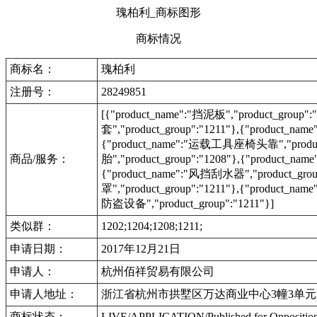
瑰柏利_商标图形
商标情况
商标名：
瑰柏利
注册号：
28249851
[{"product_name":"挡泥板","product_group
套","product_group":"1211"},{"product_n
{"product_name":"运载工具座椅头靠","product_
商品/服务：
胎","product_group":"1208"},{"product
{"product_name":"风挡刮水器","product_gr
罩","product_group":"1211"},{"product_na
防盗设备","product_group":"1211"}]
类似群：
1202;1204;1208;1211;
申请日期：
2017年12月21日
申请人：
杭州佰祥贸易有限公司
申请人地址：
浙江省杭州市拱墅区万达商业中心3幢3单元1
商标状态：
LIVE/APPLICATION/Published for Opposi