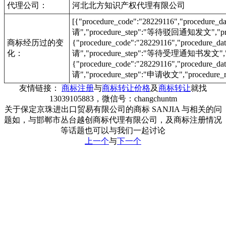
代理公司：
河北北方知识产权代理有限公司
[{"procedure_code":"28229116","procedu
请","procedure_step":"等待驳回通知发文","proc
商标经历过的变
{"procedure_code":"28229116","procedur
化：
请","procedure_step":"等待受理通知书发文","pr
{"procedure_code":"28229116","procedur
请","procedure_step":"申请收文","procedure_r
友情链接：
商标注册
与
商标转让价格
及
商标转让
就找
13039105883，微信号：changchuntm
关于保定京珠进出口贸易有限公司的商标 SANJIA 与相关的问
题如，与邯郸市丛台越创商标代理有限公司，及商标注册情况
等话题也可以与我们一起讨论
上一个
与
下一个