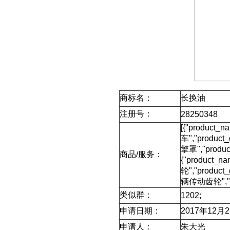
商标名：
长换油
注册号：
28250348
[{"product_
车","product
擎罩","produc
商品/服务：
{"product_
轮","product
辆传动齿轮","pr
类似群：
1202;
申请日期：
2017年12月
申请人：
朱大光