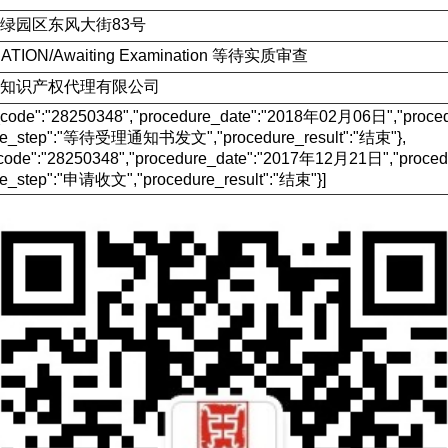
绿园区东风大街83号
CATION/Awaiting Examination 等待实质审查
知识产权代理有限公司
e_code":"28250348","procedure_date":"2018年02月06日","p
ure_step":"等待受理通知书发文","procedure_result":"结束"},
_code":"28250348","procedure_date":"2017年12月21日","pr
re_step":"申请收文","procedure_result":"结束"}]