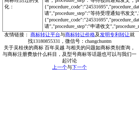
商标经历过的变
请","procedure_step":"等待驳回通知发文","proc
化：
{"procedure_code":"24531695","procedur
请","procedure_step":"等待受理通知书发文","pr
{"procedure_code":"24531695","procedur
请","procedure_step":"申请收文","procedure_r
友情链接：
商标转让平台
与
商标转让价格
及
发明专利转让
就
找13180855331，微信号：changchuntm
关于吴桂侠的商标 百年吴越 与相关的问题如商标类别查询，
与商标注册费放什么科目，及型号商标等话题也可以与我们一
起讨论
上一个
与
下一个