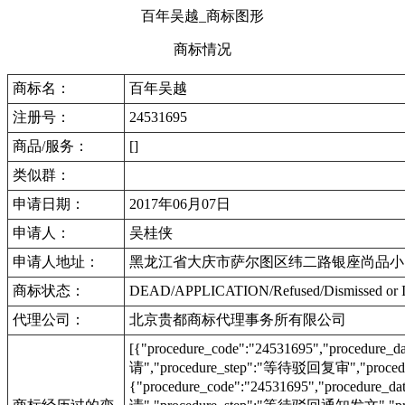
百年吴越_商标图形
商标情况
商标名：
百年吴越
注册号：
24531695
商品/服务：
[]
类似群：
申请日期：
2017年06月07日
申请人：
吴桂侠
申请人地址：
黑龙江省大庆市萨尔图区纬二路银座尚品小区4
商标状态：
DEAD/APPLICATION/Refused/Dismis
代理公司：
北京贵都商标代理事务所有限公司
[{"procedure_code":"24531695","procedu
请","procedure_step":"等待驳回复审","procedu
{"procedure_code":"24531695","procedur