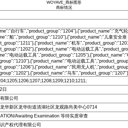
WOYAVE_商标图形
商标情况
ame":"自行车","product_group":"1204"},{"product_name":"充气轮胎
name":"船","product_group":"1210"},{"product_name":"儿
t_group":"1211"},{"product_name":"机车","product_group":"1
t_group":"1202"},{"product_name":"电动运载工具","product_grou
name":"电动运载工具","product_group":"1205"},{"product_nam
_group":"1210"},{"product_name":"电动运载工具","product_group"
t_group":"1206"},{"product_name":"民用无人机","product_group"
group":"1202"},{"product_name":"马车","product_group":"1207"}
04;1205;1206;1207;1208;1209;1210;1211;
22日
有限公司
龙华新区龙华街道清湖社区龙观路尚美中心0714
CATION/Awaiting Examination 等待实质审查
识产权代理有限公司