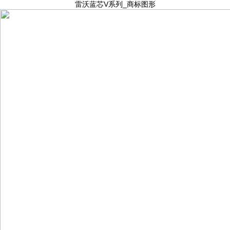
雷沃蓝芯V系列_商标图形