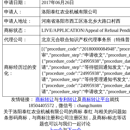
申请日期：
2017年06月26日
申请人：
洛阳泰红农业机械有限公司
申请人地址：
河南省洛阳市西工区洛北乡大路口村西
商标状态：
LIVE/APPLICATION/Appeal of Refusal P
代理公司：
北京元合联合知识产权代理事务所（特殊普
[{"procedure_code":"20180000084948","pr
审","procedure_step":"申请收文","procedure_r
{"procedure_code":"24995938","procedur
商标经历过的变
请","procedure_step":"等待驳回通知发文","proc
化：
{"procedure_code":"24995938","procedur
请","procedure_step":"等待受理通知书发文","pr
{"procedure_code":"24995938","procedur
请","procedure_step":"申请收文","procedure_r
友情链接：
商标转让
与
专利转让
及
商标转让平台
就找
18504405572，微信号：changchuntm
关于洛阳泰红农业机械有限公司的商标 泰红 与相关的问题如
条形码商标，与商标注册和公司注册区别，及商标r标志等话
题也可以与我们一起讨论
上一个
与
下一个