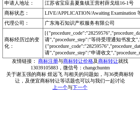
申请人地址：
江苏省宝应县夏集镇王营村薛戈组16-1号
商标状态：
LIVE/APPLICATION/Awaiting Examinat
代理公司：
广东海石知识产权服务有限公司
[{"procedure_code":"28259576","procedu
商标经历过的变
请","procedure_step":"等待受理通知书发文","pr
化：
{"procedure_code":"28259576","procedur
请","procedure_step":"申请收文","procedure_r
友情链接：
商标注册
与
商标转让价格
及
商标转让
就找
13039105883，微信号：changchuntm
关于谢玉强的商标 煜远飞 与相关的问题如，与36类商标转
让，及便宜商标转让等话题也可以与我们一起讨论
上一个
与
下一个