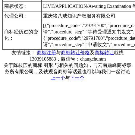
商标状态：
LIVE/APPLICATION/Awaiting Examinat
代理公司：
重庆猪八戒知识产权服务有限公司
[{"procedure_code":"29791700","procedu
商标经历过的变
请","procedure_step":"等待受理通知书发文","pr
化：
{"procedure_code":"29791700","procedur
请","procedure_step":"申请收文","procedure_r
友情链接：
商标注册
与
商标转让价格
及
商标转让
就找
13039105883，微信号：changchuntm
关于陈枝滨的商标 图形 与相关的问题如，与云南鼎峰商标事
务所有限公司，及铁观音商标等话题也可以与我们一起讨论
上一个
与
下一个