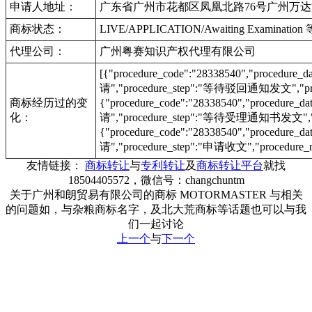
申请人地址：
广东省广州市花都区凤凰北路76号广州万达文
商标状态：
LIVE/APPLICATION/Awaiting Examinat
代理公司：
广州粤赛知识产权代理有限公司
[{"procedure_code":"28338540","procedu
请","procedure_step":"等待驳回通知发文","proc
商标经历过的变
{"procedure_code":"28338540","procedur
化：
请","procedure_step":"等待受理通知书发文","pr
{"procedure_code":"28338540","procedur
请","procedure_step":"申请收文","procedure_r
友情链接：
商标转让
与
专利转让
及
商标转让平台
就找
18504405572，微信号：changchuntm
关于广州和朗贸易有限公司的商标 MOTORMASTER 与相关
的问题如，与杂粮商标名字，及北大荒商标等话题也可以与我
们一起讨论
上一个
与
下一个