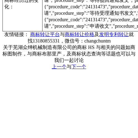
商标经历过的变
请","procedure_step":"等待驳回通知发文","proc
化：
{"procedure_code":"24131473","procedur
请","procedure_step":"等待受理通知书发文","pr
{"procedure_code":"24131473","procedur
请","procedure_step":"申请收文","procedure_r
友情链接：
商标转让平台
与
商标转让价格
及
发明专利转让
就
找13180855331，微信号：changchuntm
关于芜湖众绅机械制造有限公司的商标 HS 与相关的问题如商
标图制作，与商标布那里产，及商标状态查询等话题也可以与
我们一起讨论
上一个
与
下一个