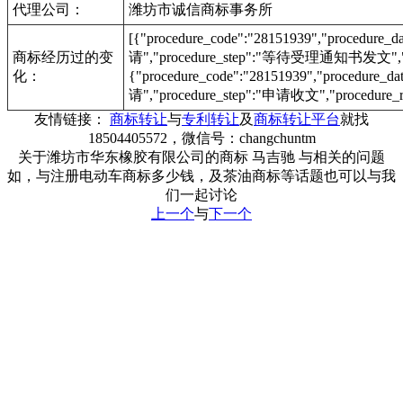
代理公司：
潍坊市诚信商标事务所
[{"procedure_code":"28151939","procedu
商标经历过的变
请","procedure_step":"等待受理通知书发文","pr
化：
{"procedure_code":"28151939","procedur
请","procedure_step":"申请收文","procedure_r
友情链接：
商标转让
与
专利转让
及
商标转让平台
就找
18504405572，微信号：changchuntm
关于潍坊市华东橡胶有限公司的商标 马吉驰 与相关的问题
如，与注册电动车商标多少钱，及茶油商标等话题也可以与我
们一起讨论
上一个
与
下一个