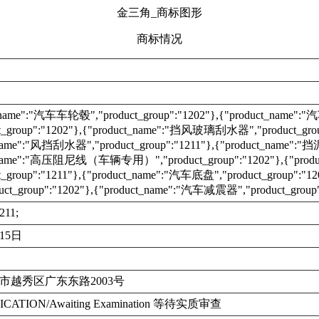
金三角_商标图形
商标情况
t_name":"汽车车轮毂","product_group":"1202"},{"product_name"
t_group":"1202"},{"product_name":"挡风玻璃刮水器","product_grou
name":"风挡刮水器","product_group":"1211"},{"product_name":"挡泥
_name":"高压阻尼线（车辆专用）","product_group":"1202"},{"pro
t_group":"1211"},{"product_name":"汽车底盘","product_group":"
ct_group":"1202"},{"product_name":"汽车减震器","product_group"
211;
月15日
市越秀区广东东路2003号
ICATION/Awaiting Examination 等待实质审查