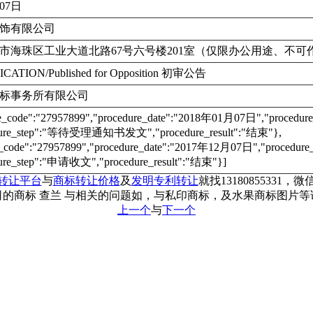
月07日
饰有限公司
市海珠区工业大道北路67号六号楼201室（仅限办公用途、不可
ICATION/Published for Opposition 初审公告
标事务所有限公司
re_code":"27957899","procedure_date":"2018年01月07日","proc
dure_step":"等待受理通知书发文","procedure_result":"结束"},
e_code":"27957899","procedure_date":"2017年12月07日","proce
ure_step":"申请收文","procedure_result":"结束"}]
转让平台
与
商标转让价格
及
发明专利转让
就找13180855331，微信
的商标 查兰 与相关的问题如，与私印商标，及水果商标图片
上一个
与
下一个