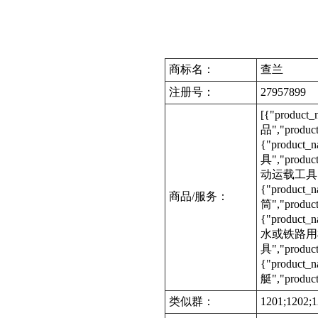
商标名：
查兰
注册号：
27957899
[{"produc
品","produc
{"product
具","produc
动运载工具","p
{"product
商品/服务：
筒","produ
{"produc
水或铁路用机动
具","produ
{"product
艇","produc
类似群：
1201;1202;1