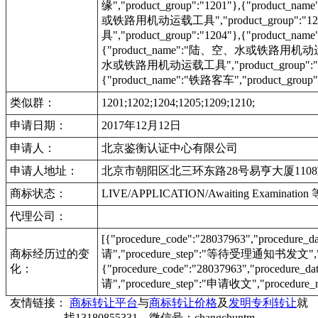
缘","product_group":"1201"},{"product_na
或铁路用机动运载工具","product_group":"
具","product_group":"1204"},{"produc
{"product_name":"陆、空、水或铁路用机动运载工具"
水或铁路用机动运载工具","product_group":"1201"
{"product_name":"铁路客车","product_group":
类似群：
1201;1202;1204;1205;1209;1210;
申请日期：
2017年12月12日
申请人：
北京鉴衡认证中心有限公司
申请人地址：
北京市朝阳区北三环东路28号易亨大厦110
商标状态：
LIVE/APPLICATION/Awaiting Examinat
代理公司：
[{"procedure_code":"28037963","procedu
商标经历过的变
请","procedure_step":"等待受理通知书发文","pr
化：
{"procedure_code":"28037963","procedur
请","procedure_step":"申请收文","procedure_r
友情链接：
商标转让平台
与
商标转让价格
及
发明专利转让
就
找13180855331，微信号：changchuntm