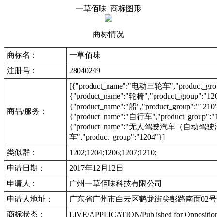
一草佰味_商标图形
商标情况
商标名：
一草佰味
注册号：
28040249
[{"product_name":"电动三轮车","product_group
{"product_name":"轮椅","product_group":"12
{"product_name":"船","product_group":"121
商品/服务：
{"product_name":"自行车","product_group":"
{"product_name":"无人驾驶汽车（自动驾驶汽车）",
车","product_group":"1204"}]
类似群：
1202;1204;1206;1207;1210;
申请日期：
2017年12月12日
申请人：
广州一草佰味科技有限公司
申请人地址：
广东省广州市白云区鹤龙街尖彭路南面02号M
商标状态：
LIVE/APPLICATION/Published for Opposi