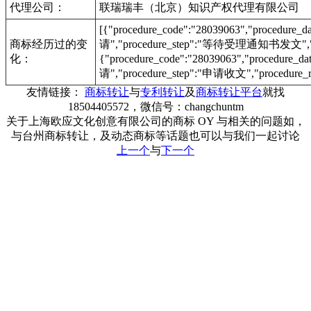
代理公司：
联瑞瑞丰（北京）知识产权代理有限公司
[{"procedure_code":"28039063","procedu
商标经历过的变
请","procedure_step":"等待受理通知书发文","pr
化：
{"procedure_code":"28039063","procedur
请","procedure_step":"申请收文","procedure_r
友情链接：
商标转让
与
专利转让
及
商标转让平台
就找
18504405572，微信号：changchuntm
关于上海欧应文化创意有限公司的商标 OY 与相关的问题如，
与台州商标转让，及动态商标等话题也可以与我们一起讨论
上一个
与
下一个