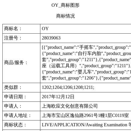
OY_商标图形
商标情况
商标名：
OY
注册号：
28039063
[{"product_name":"手摇车","product_group":
{"product_name":"自行车内胎","product_gr
套","product_group":"1211"},{"product_na
商品/服务：
座（运载工具用）","product_group":"1211"},{"p
{"product_name":"婴儿车","product_group
套","product_group":"1206"},{"product_nam
类似群：
1202;1204;1206;1208;1211;
申请日期：
2017年12月12日
申请人：
上海欧应文化创意有限公司
申请人地址：
上海市宝山区逸仙路2961号1幢1层C0119室
商标状态：
LIVE/APPLICATION/Awaiting Examinat