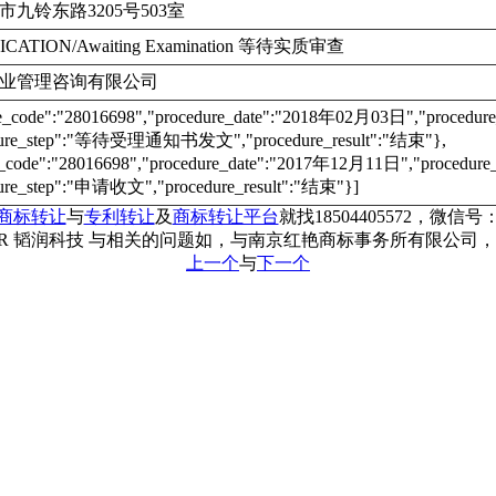
九铃东路3205号503室
ICATION/Awaiting Examination 等待实质审查
业管理咨询有限公司
re_code":"28016698","procedure_date":"2018年02月03日","proc
dure_step":"等待受理通知书发文","procedure_result":"结束"},
e_code":"28016698","procedure_date":"2017年12月11日","proce
ure_step":"申请收文","procedure_result":"结束"}]
商标转让
与
专利转让
及
商标转让平台
就找18504405572，微信号：c
7R 韬润科技 与相关的问题如，与南京红艳商标事务所有限公司
上一个
与
下一个