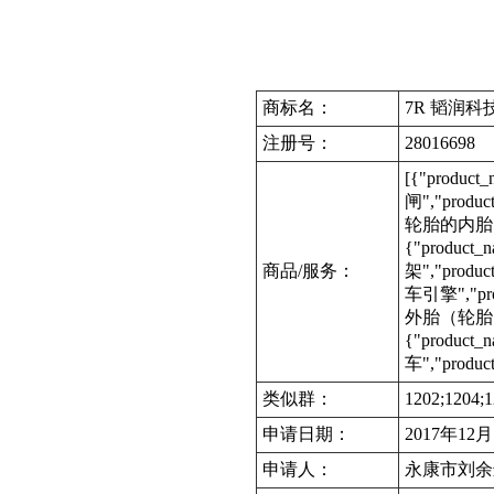
商标名：
7R 韬润科
注册号：
28016698
[{"produc
闸","produc
轮胎的内胎","p
{"product
商品/服务：
架","produc
车引擎","prod
外胎（轮胎）","
{"produc
车","produc
类似群：
1202;1204;1
申请日期：
2017年12
申请人：
永康市刘余