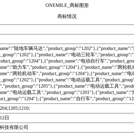
ONEMILE_商标图形
商标情况
t_name":"陆地车辆马达","product_group":"1202"},{"product_nam
t_group":"1202"},{"product_name":"电动三轮车","product_group":
uct_group":"1204"},{"product_name":"电动自行车","product_grou
name":"助力车","product_group":"1204"},{"product_name":"两轮机动
_name":"两轮机动车","product_group":"1204"},{"product_name"
t_group":"1202"},{"product_name":"电动运载工具","product_group"
roduct_group":"1205"},{"product_name":"电动运载工具","product
_name":"电动运载工具","product_group":"1201"},{"product_nam
ct_group":"1204"},{"product_name":"自行车","product_group":"12
204;1205;1210;
月12日
科技有限公司