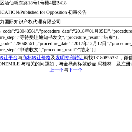
酒仙桥东路18号1号楼4层B418
ICATION/Published for Opposition 初审公告
力国际知识产权代理有限公司
re_code":"28048561","procedure_date":"2018年01月05日","proc
dure_step":"等待受理通知书发文","procedure_result":"结束"},
e_code":"28048561","procedure_date":"2017年12月12日","proce
ure_step":"申请收文","procedure_result":"结束"}]
转让平台
与
商标转让价格
及
发明专利转让
就找13180855331，微信
ONEMILE 与相关的问题如，与金鼎商标紫砂壶 冯桂林，及注
上一个
与
下一个