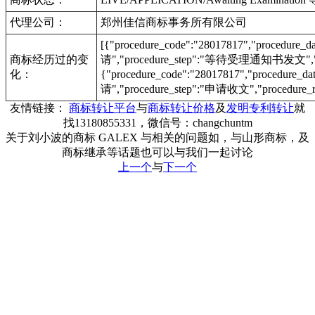
代理公司：
郑州佳信商标事务所有限公司
[{"procedure_code":"28017817","procedu
商标经历过的变
请","procedure_step":"等待受理通知书发文","pr
化：
{"procedure_code":"28017817","procedur
请","procedure_step":"申请收文","procedure_r
友情链接：
商标转让平台
与
商标转让价格
及
发明专利转让
就
找13180855331，微信号：changchuntm
关于刘小波的商标 GALEX 与相关的问题如，与山形商标，及
商标继承等话题也可以与我们一起讨论
上一个
与
下一个