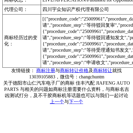
代理公司：
四川宇众知识产权代理有限公司
[{"procedure_code":"25009961","procedu
请","procedure_step":"等待驳回复审","procedu
{"procedure_code":"25009961","procedur
商标经历过的变
请","procedure_step":"等待驳回通知发文","proc
化：
{"procedure_code":"25009961","procedur
请","procedure_step":"等待受理通知书发文","pr
{"procedure_code":"25009961","procedur
请","procedure_step":"申请收文","procedure_r
友情链接：
商标注册
与
商标转让价格
及
商标转让
就找
13039105883，微信号：changchuntm
关于德阳市山仁汽车电子厂的商标 佳丰汽配 JIAFENG AUTO
PARTS 与相关的问题如商标注册需要什么资料，与商标名吉
凶测试打分，及不干胶商标机等话题也可以与我们一起讨论
上一个
与
下一个