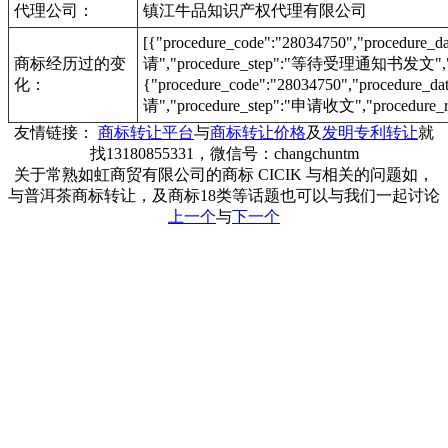
代理公司：
镇江牛品知识产权代理有限公司
[{"procedure_code":"28034750","procedu
商标经历过的变
请","procedure_step":"等待受理通知书发文","pr
化：
{"procedure_code":"28034750","procedur
请","procedure_step":"申请收文","procedure_r
友情链接：
商标转让平台
与
商标转让价格
及
发明专利转让
就
找13180855331，微信号：changchuntm
关于常熟如虹商贸有限公司的商标 CICIK 与相关的问题如，
与普洱茶商标转让，及商标18类等话题也可以与我们一起讨论
上一个
与
下一个