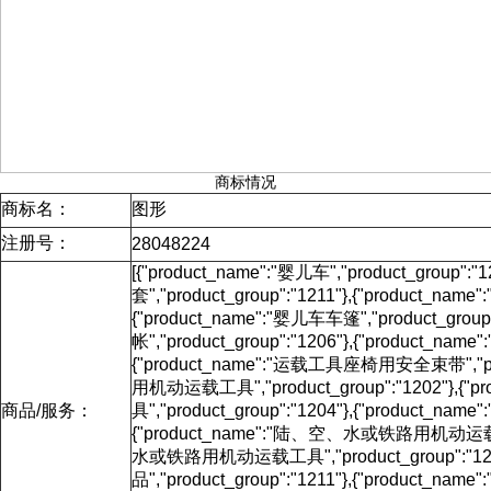
商标情况
商标名：
图形
注册号：
28048224
[{"product_name":"婴儿车","product_group
套","product_group":"1211"},{"product_na
{"product_name":"婴儿车车篷","product_grou
帐","product_group":"1206"},{"product_
{"product_name":"运载工具座椅用安全束带","pro
用机动运载工具","product_group":"1202"}
商品/服务：
具","product_group":"1204"},{"product
{"product_name":"陆、空、水或铁路用机动运载工具",
水或铁路用机动运载工具","product_group":"120
品","product_group":"1211"},{"product_nam