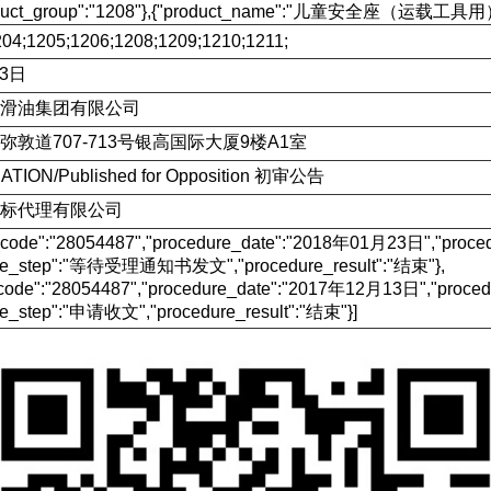
uct_group":"1208"},{"product_name":"儿童安全座（运载工具用）","
04;1205;1206;1208;1209;1210;1211;
13日
滑油集团有限公司
敦道707-713号银高国际大厦9楼A1室
ATION/Published for Opposition 初审公告
标代理有限公司
e_code":"28054487","procedure_date":"2018年01月23日","p
ure_step":"等待受理通知书发文","procedure_result":"结束"},
_code":"28054487","procedure_date":"2017年12月13日","pr
re_step":"申请收文","procedure_result":"结束"}]