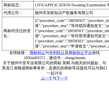
商标状态：
LIVE/APPLICATION/Awaiting Examinat
代理公司：
德州市东联知识产权服务有限公司
[{"procedure_code":"28058503","procedu
请","procedure_step":"等待驳回通知发文","proc
商标经历过的变
{"procedure_code":"28058503","procedur
化：
请","procedure_step":"等待受理通知书发文","pr
{"procedure_code":"28058503","procedur
请","procedure_step":"申请收文","procedure_r
友情链接：
商标转让
与
专利转让
及
商标转让平台
就找
18504405572，微信号：changchuntm
关于德州中亚车业有限公司的商标 英鹤 与相关的问题如，与
黑龙江省顺成商标事务所，及惠氏的商标等话题也可以与我们
一起讨论
上一个
与
下一个