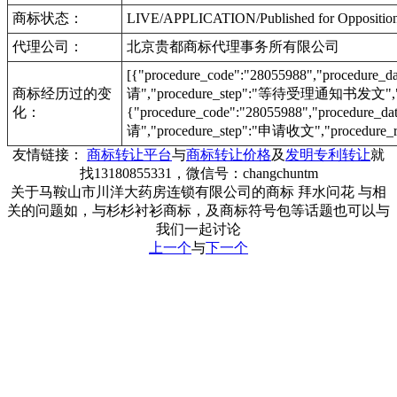
商标状态：
LIVE/APPLICATION/Published for Opposi
代理公司：
北京贵都商标代理事务所有限公司
[{"procedure_code":"28055988","procedu
商标经历过的变
请","procedure_step":"等待受理通知书发文","pr
化：
{"procedure_code":"28055988","procedur
请","procedure_step":"申请收文","procedure_r
友情链接：
商标转让平台
与
商标转让价格
及
发明专利转让
就
找13180855331，微信号：changchuntm
关于马鞍山市川洋大药房连锁有限公司的商标 拜水问花 与相
关的问题如，与杉杉衬衫商标，及商标符号包等话题也可以与
我们一起讨论
上一个
与
下一个