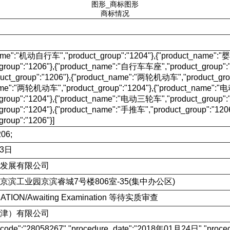
图形_商标图形
商标情况
name":"机动自行车","product_group":"1204"},{"product_name":"
_group":"1206"},{"product_name":"自行车车座","product_group":
ct_group":"1206"},{"product_name":"两轮机动车","product_grou
ame":"两轮机动车","product_group":"1204"},{"product_name"
_group":"1204"},{"product_name":"电动三轮车","product_group":
group":"1204"},{"product_name":"手推车","product_group":"12
group":"1206"}]
06;
13日
发展有限公司
滨工业园京滨睿城7号楼806室-35(集中办公区)
CATION/Awaiting Examination 等待实质审查
津）有限公司
e_code":"28058267","procedure_date":"2018年01月24日","p