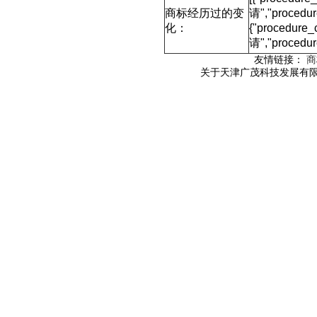
商标经历过的变
请","proced
化：
{"procedure
请","procedu
友情链接：
商
关于天津广茂科技发展有限