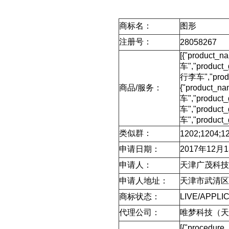
商标名：
图形
注册号：
28058267
[{"product_
车","product
行李车","produ
商品/服务：
{"product_n
车","product
车","product_
车","product_
类似群：
1202;1204;12
申请日期：
2017年12月
申请人：
天津广茂科技
申请人地址：
天津市武清区京
商标状态：
LIVE/APPLI
代理公司：
唯梦科技（天
[{"procedur