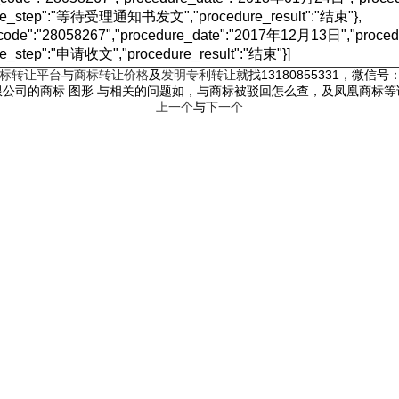
ure_step":"等待受理通知书发文","procedure_result":"结束"},
_code":"28058267","procedure_date":"2017年12月13日","pr
re_step":"申请收文","procedure_result":"结束"}]
标转让平台
与
商标转让价格
及
发明专利转让
就找13180855331，微信号：c
公司的商标 图形 与相关的问题如，与商标被驳回怎么查，及凤凰商标
上一个
与
下一个