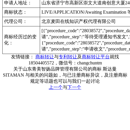
申请人地址：
山东省济宁市高新区崇文大道南创意大厦24
商标状态：
LIVE/APPLICATION/Awaiting Examinat
代理公司：
北京麦田在线知识产权代理有限公司
[{"procedure_code":"28038572","procedu
商标经历过的变
请","procedure_step":"等待受理通知书发文","pr
化：
{"procedure_code":"28038572","procedur
请","procedure_step":"申请收文","procedure_r
友情链接：
商标转让
与
专利转让
及
商标转让平台
就找
18504405572，微信号：changchuntm
关于山东青美智扬品牌管理有限公司的商标 斯达曼
SITAMAN 与相关的问题如，与已注册商标异议，及注册商标
规定等话题也可以与我们一起讨论
上一个
与
下一个