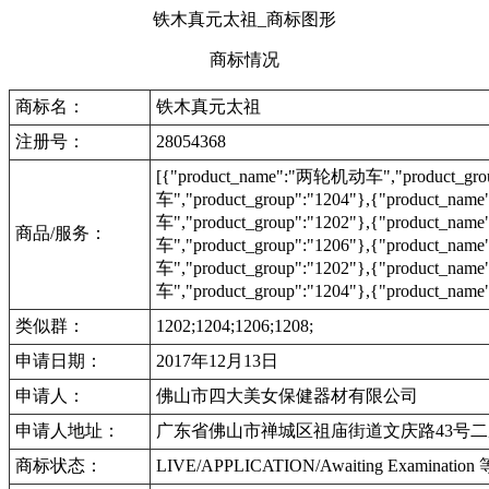
铁木真元太祖_商标图形
商标情况
商标名：
铁木真元太祖
注册号：
28054368
[{"product_name":"两轮机动车","product_gro
车","product_group":"1204"},{"product_nam
车","product_group":"1202"},{"product_na
商品/服务：
车","product_group":"1206"},{"product_na
车","product_group":"1202"},{"product_na
车","product_group":"1204"},{"product_na
类似群：
1202;1204;1206;1208;
申请日期：
2017年12月13日
申请人：
佛山市四大美女保健器材有限公司
申请人地址：
广东省佛山市禅城区祖庙街道文庆路43号二座
商标状态：
LIVE/APPLICATION/Awaiting Examinat