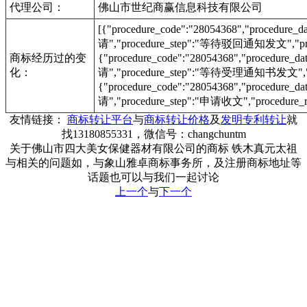
代理公司：
佛山市世纪商赢信息科技有限公司
[{"procedure_code":"28054368","procedu
请","procedure_step":"等待驳回通知发文","proc
商标经历过的变
{"procedure_code":"28054368","procedur
化：
请","procedure_step":"等待受理通知书发文","pr
{"procedure_code":"28054368","procedur
请","procedure_step":"申请收文","procedure_r
友情链接：
商标转让平台
与
商标转让价格
及
发明专利转让
就
找13180855331，微信号：changchuntm
关于佛山市四大美女保健器材有限公司的商标 铁木真元太祖
与相关的问题如，与象山雅卓商标事务所，及注册商标地址等
话题也可以与我们一起讨论
上一个
与
下一个