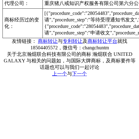
代理公司：
重庆猪八戒知识产权服务有限公司第六分公
[{"procedure_code":"28054483","procedu
商标经历过的变
请","procedure_step":"等待受理通知书发文","pr
化：
{"procedure_code":"28054483","procedur
请","procedure_step":"申请收文","procedure_r
友情链接：
商标转让
与
专利转让
及
商标转让平台
就找
18504405572，微信号：changchuntm
关于北京瀚焜联合科技有限公司的商标 瀚焜联合 UNITED
GALAXY 与相关的问题如，与国际大牌商标，及商标要件等
话题也可以与我们一起讨论
上一个
与
下一个