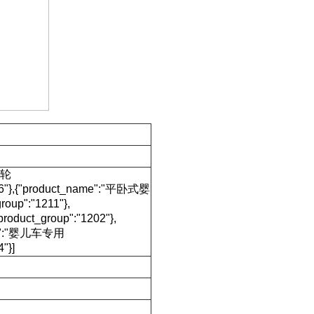
三轮
206"},{"product_name":"平卧式婴
oup":"1211"},
roduct_group":"1202"},
ame":"婴儿车专用
"}]