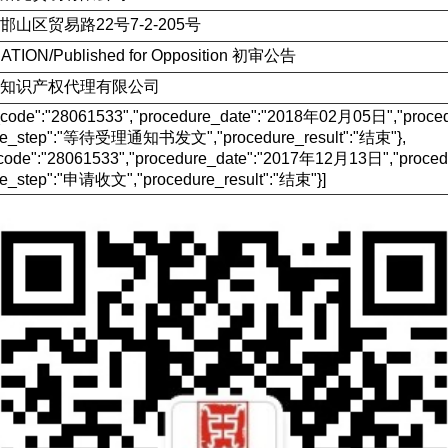
山区贸易路22号7-2-205号
ATION/Published for Opposition 初审公告
知识产权代理有限公司
e_code":"28061533","procedure_date":"2018年02月05日","p
ure_step":"等待受理通知书发文","procedure_result":"结束"},
_code":"28061533","procedure_date":"2017年12月13日","pr
re_step":"申请收文","procedure_result":"结束"}]