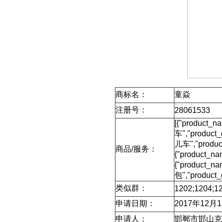
商标名：
童焱
注册号：
28061533
[{"product_
车","product
儿车","produc
商品/服务：
{"product_na
{"product_
包","product_
类似群：
1202;1204;12
申请日期：
2017年12月
申请人：
邯郸市邯山克