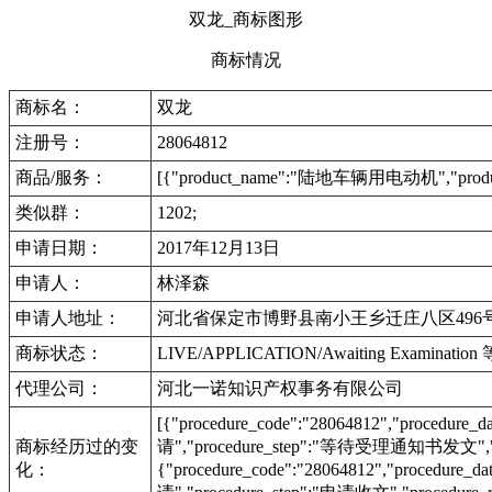
双龙_商标图形
商标情况
商标名：
双龙
注册号：
28064812
商品/服务：
[{"product_name":"陆地车辆用电动机","product
类似群：
1202;
申请日期：
2017年12月13日
申请人：
林泽森
申请人地址：
河北省保定市博野县南小王乡迁庄八区496
商标状态：
LIVE/APPLICATION/Awaiting Examinat
代理公司：
河北一诺知识产权事务有限公司
[{"procedure_code":"28064812","procedu
商标经历过的变
请","procedure_step":"等待受理通知书发文","pr
化：
{"procedure_code":"28064812","procedur