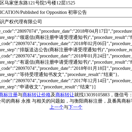
马家堡东路121号院5号楼12层1525
ICATION/Published for Opposition 初审公告
识产权代理有限公司
re_code":"28097074","procedure_date":"2018年04月17日","proc
dure_step":"领退信(商标注册申请受理通知书)","procedure_result":
e_code":"28097074","procedure_date":"2018年02月06日","proce
edure_step":"排版送达公告(商标注册申请受理通知书)","procedure_res
e_code":"28097074","procedure_date":"2018年01月24日","proce
dure_step":"有退信(商标注册申请受理通知书)","procedure_result":
e_code":"28097074","procedure_date":"2018年01月18日","proce
dure_step":"等待受理通知书发文","procedure_result":"结束"},
e_code":"28097074","procedure_date":"2017年12月14日","proce
ure_step":"申请收文","procedure_result":"结束"}]
商标注册
与
商标转让价格
及
商标转让
就找13039105883，微信号：c
司的商标 永推 与相关的问题如，与衡阳商标注册，及番禺商
上一个
与
下一个