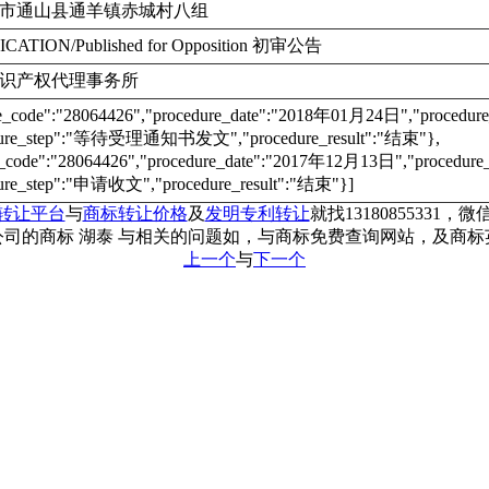
市通山县通羊镇赤城村八组
ICATION/Published for Opposition 初审公告
识产权代理事务所
re_code":"28064426","procedure_date":"2018年01月24日","proc
dure_step":"等待受理通知书发文","procedure_result":"结束"},
e_code":"28064426","procedure_date":"2017年12月13日","proce
ure_step":"申请收文","procedure_result":"结束"}]
转让平台
与
商标转让价格
及
发明专利转让
就找13180855331，微信
司的商标 湖泰 与相关的问题如，与商标免费查询网站，及商
上一个
与
下一个